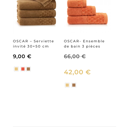
OSCAR – Serviette
OSCAR- Ensemble
invité 30×50 cm
de bain 3 pièces
Le
9,00
€
66,00
€
42,00
prix
€
Le
initial
prix
était :
actuel
66,00 €.
est :