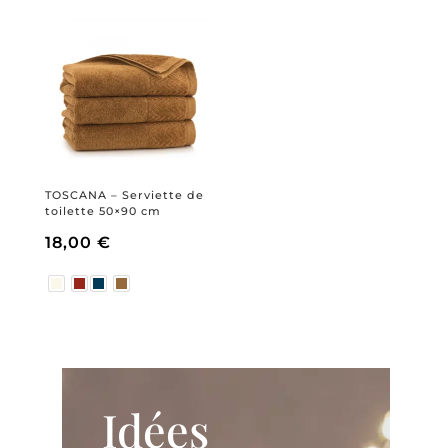
était :
est :
15,60 €.
12,48 €.
TOSCANA – Serviette de
toilette 50×90 cm
18,00
€
Idées