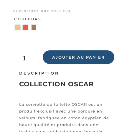
CHOISISSEZ UNE COULEUR
COULEURS
QUANTITÉ
DE
AJOUTER AU PANIER
OSCAR
-
DESCRIPTION
SERVIETTE
DE
COLLECTION OSCAR
TOILETTE
50X100
CM
La serviette de toilette OSCAR est un
produit exclusif avec une bordure en
velours, fabriquée en coton égyptien de
haute qualité et produite dans une
technologie antibactérienne brevetée.