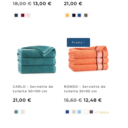
Le
Le
18,00
€
13,00
€
21,00
€
prix
prix
initial
actuel
Promo !
était :
est :
18,00 €.
13,00 €.
CARLO – Serviette de
RONDO – Serviette de
toilette 50×100 cm
toilette 50×90 cm
Le
Le
21,00
€
15,60
€
12,48
€
+1 More
prix
prix
initial
actuel