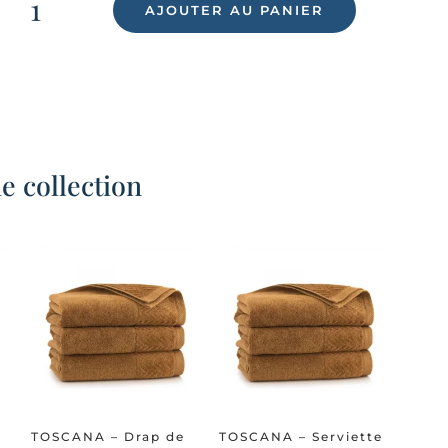
DE
AJOUTER AU PANIER
TOSCANA
-
SERVIETTE
DE
TOILETTE
50X90
CM
 collection
TOSCANA – Drap de
TOSCANA – Serviette