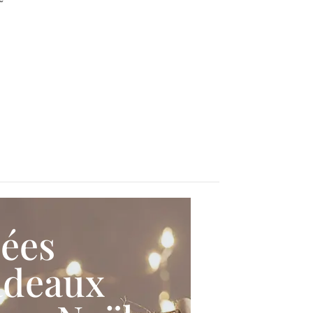
dées
adeaux