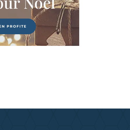
our Noël
'EN PROFITE