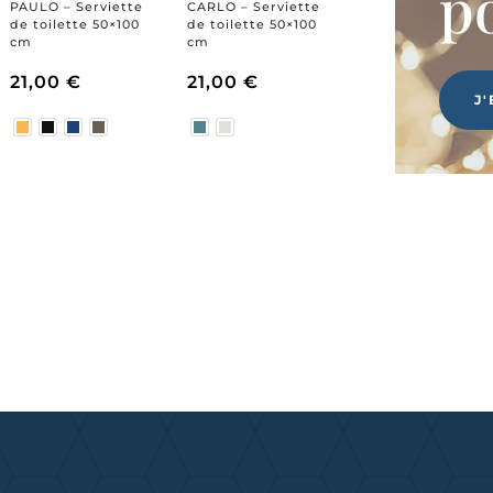
p
PAULO – Serviette
CARLO – Serviette
de toilette 50×100
de toilette 50×100
cm
cm
e
21,00
€
21,00
€
J
rix
ctuel
t :
3,00 €.