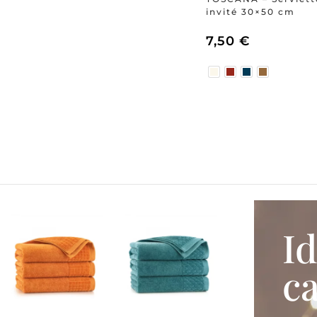
invité 30×50 cm
7,50
€
I
c