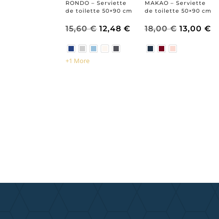
RONDO – Serviette
MAKAO – Serviette
de toilette 50×90 cm
de toilette 50×90 cm
Le
Le
Le
L
15,60
€
12,48
€
18,00
€
13,00
€
prix
prix
prix
p
+1 More
initial
actuel
initial
a
était :
est :
était :
es
15,60 €.
12,48 €.
18,00 €.
1