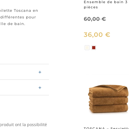
Ensemble de bain 3
pièces
oilette Toscana en
 différentes pour
Le
60,00
€
lle de bain.
36,00
€
prix
Le
initial
prix
était :
actuel
60,00 €
est :
36,00 
produit ont la possibilité
TOSCANA – Serviett