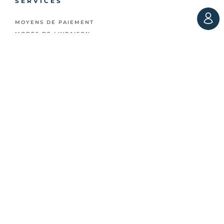
SERVICES
MOYENS DE PAIEMENT
MODES DE LIVRAISON
CONDITIONS DE RETOUR
PROFESSIONNELS
JOURNAL
INFORMATIONS
CONTACT
CGV
MENTIONS LÉGALES
POLITIQUE DE CONFIDENTIALITÉ
Newsletter