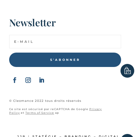
Newsletter
S'ABONNER
© Cleomance 2022 tous droits réservés
Ce site est sécurisé par reCAPTCHA de Google
Privacy
Policy
et
Terms of Service
ap
JJP
|
STATÉGIE – BRANDING – DIGITAL