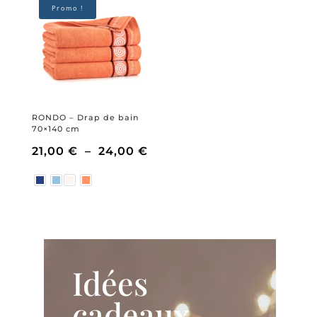
Promo !
était :
est :
36,00 €.
27,00 €.
RONDO – Drap de bain
70×140 cm
Plage
21,00
€
–
24,00
€
de
prix :
21,00 €
Idées
à
cadeaux