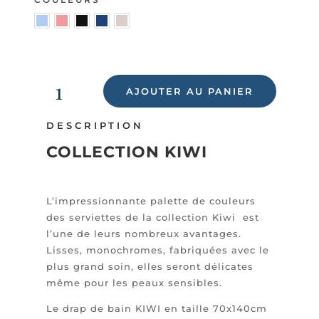
initial
actuel
QUANTITÉ
DE
AJOUTER AU PANIER
était :
est :
KIWI
-
DESCRIPTION
DRAP
COLLECTION KIWI
DE
30,00 €.
24,00 €.
BAIN
70X140
CM
L’impressionnante palette de couleurs
des serviettes de la collection Kiwi est
l’une de leurs nombreux avantages.
Lisses, monochromes, fabriquées avec le
plus grand soin, elles seront délicates
même pour les peaux sensibles.
Le drap de bain KIWI en taille 70x140cm