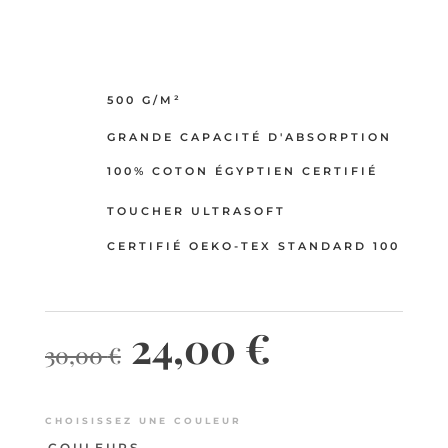
500 G/M²
GRANDE CAPACITÉ D'ABSORPTION
100% COTON ÉGYPTIEN CERTIFIÉ
TOUCHER ULTRASOFT
CERTIFIÉ OEKO-TEX STANDARD 100
Le
Le
24,00
€
30,00
€
prix
prix
CHOISISSEZ UNE COULEUR
COULEURS