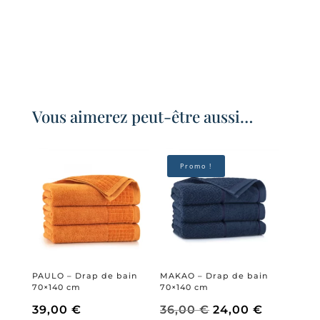
Vous aimerez peut-être aussi…
Promo !
PAULO – Drap de bain
MAKAO – Drap de bain
70×140 cm
70×140 cm
Le
Le
39,00
€
36,00
€
24,00
€