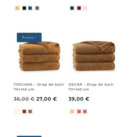
prix
prix
initial
actuel
Promo !
était :
est :
36,00 €.
24,00 €.
TOSCANA – Drap de bain
OSCAR – Drap de bain
70×140 cm
70×140 cm
Le
Le
36,00
€
27,00
€
39,00
€
prix
prix
initial
actuel