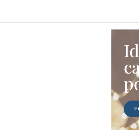
I
c
p
J