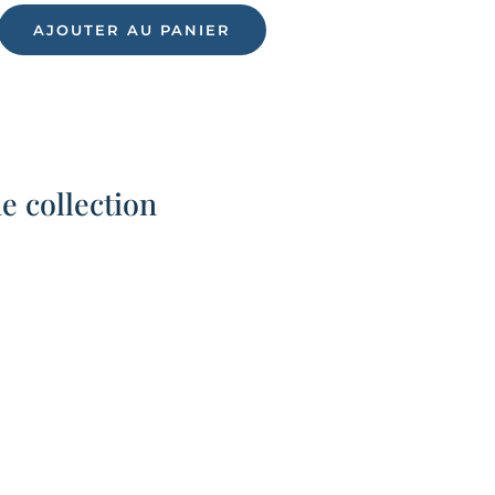
CAPE
DE
AJOUTER AU PANIER
BAIN
BÉBÉ
90X90
CM
 collection