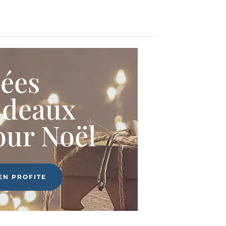
dées
adeaux
our Noël
'EN PROFITE