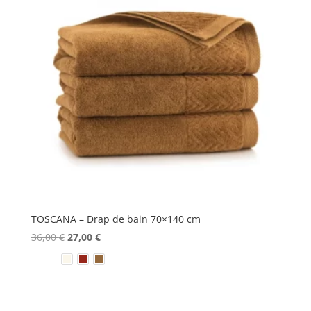
TOSCANA – Drap de bain 70×140 cm
Le
Le
36,00
€
27,00
€
prix
prix
initial
actuel
était :
est :
36,00 €.
27,00 €.